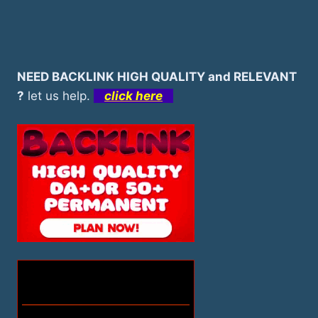
NEED BACKLINK HIGH QUALITY and RELEVANT
?
let us help.
click here