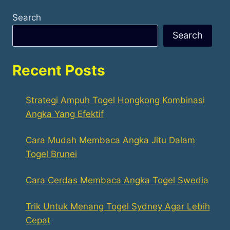
Search
Search
Recent Posts
Strategi Ampuh Togel Hongkong Kombinasi
Angka Yang Efektif
Cara Mudah Membaca Angka Jitu Dalam
Togel Brunei
Cara Cerdas Membaca Angka Togel Swedia
Trik Untuk Menang Togel Sydney Agar Lebih
Cepat