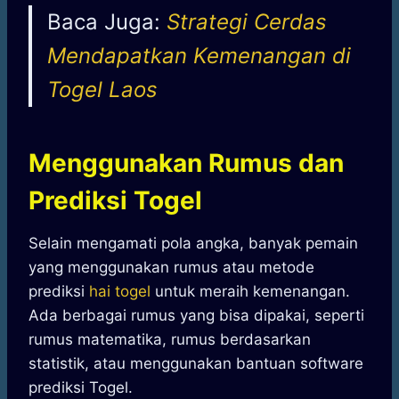
Baca Juga:
Strategi Cerdas
Mendapatkan Kemenangan di
Togel Laos
Menggunakan Rumus dan
Prediksi Togel
Selain mengamati pola angka, banyak pemain
yang menggunakan rumus atau metode
prediksi
hai togel
untuk meraih kemenangan.
Ada berbagai rumus yang bisa dipakai, seperti
rumus matematika, rumus berdasarkan
statistik, atau menggunakan bantuan software
prediksi Togel.