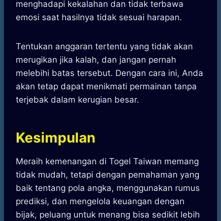
menghadapi kekalahan dan tidak terbawa
emosi saat hasilnya tidak sesuai harapan.
Tentukan anggaran tertentu yang tidak akan
merugikan jika kalah, dan jangan pernah
melebihi batas tersebut. Dengan cara ini, Anda
akan tetap dapat menikmati permainan tanpa
terjebak dalam kerugian besar.
Kesimpulan
Meraih kemenangan di Togel Taiwan memang
tidak mudah, tetapi dengan pemahaman yang
baik tentang pola angka, menggunakan rumus
prediksi, dan mengelola keuangan dengan
bijak, peluang untuk menang bisa sedikit lebih