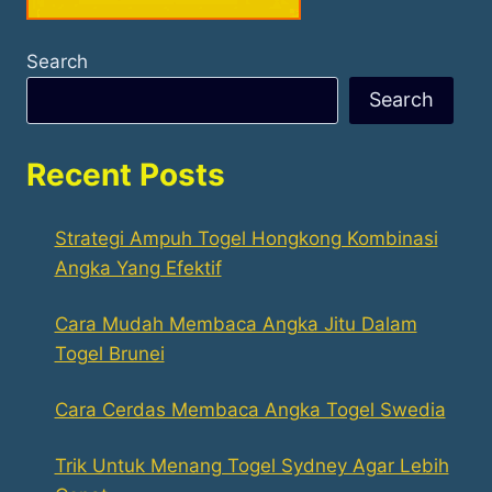
Search
Search
Recent Posts
Strategi Ampuh Togel Hongkong Kombinasi
Angka Yang Efektif
Cara Mudah Membaca Angka Jitu Dalam
Togel Brunei
Cara Cerdas Membaca Angka Togel Swedia
Trik Untuk Menang Togel Sydney Agar Lebih