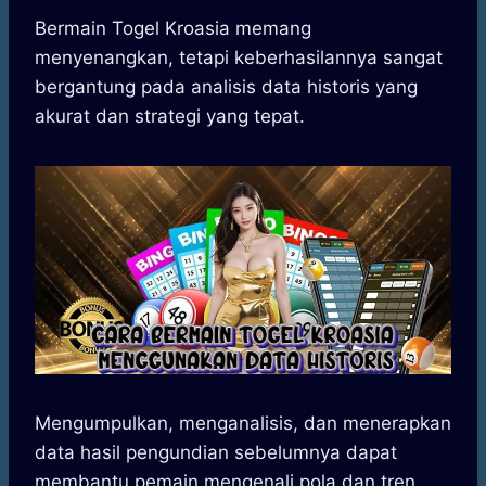
h
a
e
e
k
i
a
c
s
l
y
n
Bermain Togel Kroasia memang
t
e
s
e
p
e
menyenangkan, tetapi keberhasilannya sangat
s
b
e
g
e
bergantung pada analisis data historis yang
A
o
n
r
akurat dan strategi yang tepat.
p
o
g
a
p
k
e
m
r
Mengumpulkan, menganalisis, dan menerapkan
data hasil pengundian sebelumnya dapat
membantu pemain mengenali pola dan tren