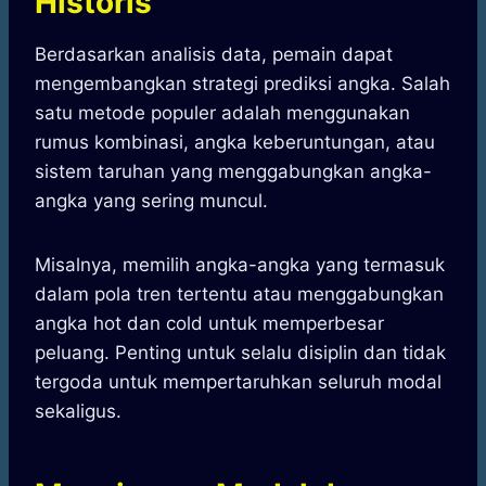
Historis
Berdasarkan analisis data, pemain dapat
mengembangkan strategi prediksi angka. Salah
satu metode populer adalah menggunakan
rumus kombinasi, angka keberuntungan, atau
sistem taruhan yang menggabungkan angka-
angka yang sering muncul.
Misalnya, memilih angka-angka yang termasuk
dalam pola tren tertentu atau menggabungkan
angka hot dan cold untuk memperbesar
peluang. Penting untuk selalu disiplin dan tidak
tergoda untuk mempertaruhkan seluruh modal
sekaligus.