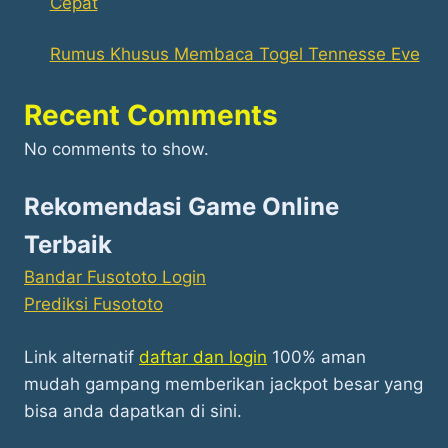
Cepat
Rumus Khusus Membaca Togel Tennesse Eve
Recent Comments
No comments to show.
Rekomendasi Game Online
Terbaik
Bandar Fusototo Login
Prediksi Fusototo
Link alternatif
daftar dan login
100% aman
mudah gampang memberikan jackpot besar yang
bisa anda dapatkan di sini.