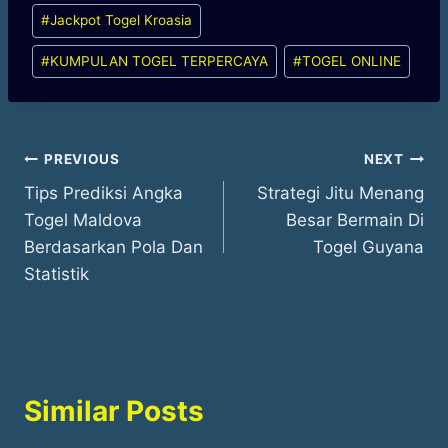
#
Jackpot Togel Kroasia
#
KUMPULAN TOGEL TERPERCAYA
#
TOGEL ONLINE
Post
PREVIOUS
NEXT
Tips Prediksi Angka
Strategi Jitu Menang
navigation
Togel Maldova
Besar Bermain Di
Berdasarkan Pola Dan
Togel Guyana
Statistik
Similar Posts