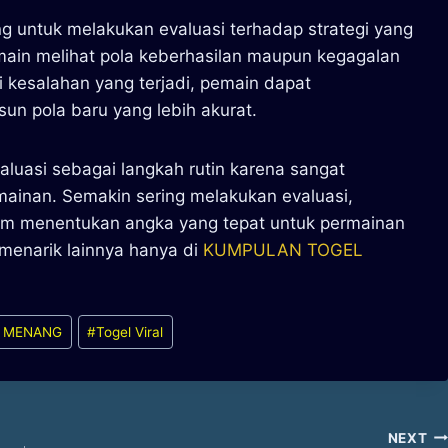
ng untuk melakukan evaluasi terhadap strategi yang
main melihat pola keberhasilan maupun kegagalan
kesalahan yang terjadi, pemain dapat
n pola baru yang lebih akurat.
luasi sebagai langkah rutin karena sangat
ainan. Semakin sering melakukan evaluasi,
m menentukan angka yang tepat untuk permainan
 menarik lainnya hanya di
KUMPULAN TOGEL
 MENANG
#
Togel Viral
NEXT