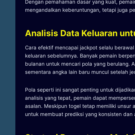
Dengan pemahaman dasar yang kuat, pemain 
mengandalkan keberuntungan, tetapi juga pe
Analisis Data Keluaran un
Cara efektif mencapai jackpot selalu bera
keluaran sebelumnya. Banyak pemain berp
bulanan untuk mencari pola yang berulang. 
sementara angka lain baru muncul setelah je
Pola seperti ini sangat penting untuk dijadi
analisis yang tepat, pemain dapat memperse
asalan. Meskipun togel tetap memiliki unsur 
untuk membuat prediksi yang konsisten dan 