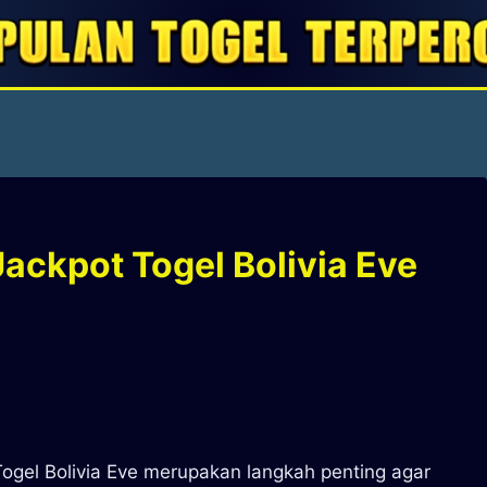
Jackpot Togel Bolivia Eve
gel Bolivia Eve merupakan langkah penting agar