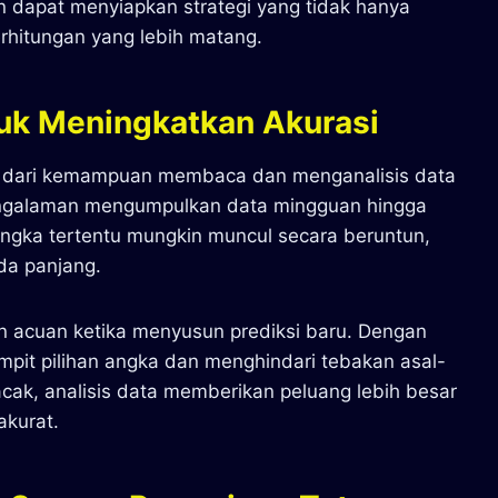
dapat menyiapkan strategi yang tidak hanya
rhitungan yang lebih matang.
tuk Meningkatkan Akurasi
wal dari kemampuan membaca dan menganalisis data
engalaman mengumpulkan data mingguan hingga
Angka tertentu mungkin muncul secara beruntun,
da panjang.
kan acuan ketika menyusun prediksi baru. Dengan
mpit pilihan angka dan menghindari tebakan asal-
acak, analisis data memberikan peluang lebih besar
akurat.