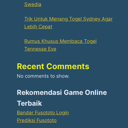
Swedia
Trik Untuk Menang Togel Sydney Agar
Lebih Cepat
Rumus Khusus Membaca Togel
Tennesse Eve
Recent Comments
No comments to show.
Rekomendasi Game Online
Terbaik
Bandar Fusototo Login
Prediksi Fusototo