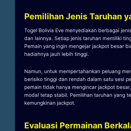
Pemilihan Jenis Taruhan 
Togel Bolivia Eve menyediakan berbagai jenis 
dan lainnya. Setiap jenis taruhan memiliki t
Pemain yang ingin mengejar jackpot besar b
hadiahnya jauh lebih tinggi.
Namun, untuk mempertahankan peluang men
berisiko tinggi dan rendah dalam satu sesi pe
pemain tidak hanya mengincar jackpot besar,
modal tetap stabil. Pemilihan taruhan yang
kemungkinan jackpot.
Evaluasi Permainan Berkal