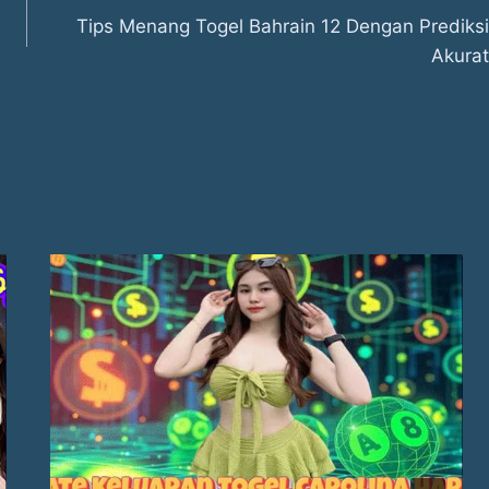
Tips Menang Togel Bahrain 12 Dengan Prediksi
Akurat