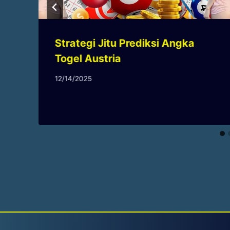
Strategi Jitu Prediksi Angka
Togel Austria
By
12/14/2025
adminjc603