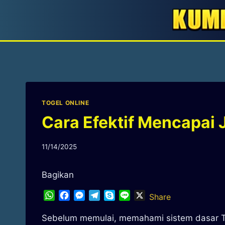
Skip
to
content
TOGEL ONLINE
Cara Efektif Mencapai 
By
11/14/2025
Ellis
Bagikan
W
F
M
T
S
L
X
Share
h
a
e
e
k
i
a
c
s
l
y
n
Sebelum memulai, memahami sistem dasar To