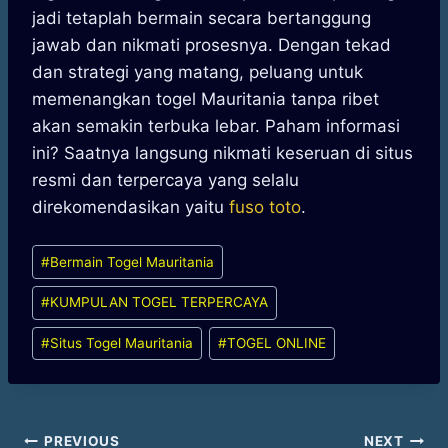
jadi tetaplah bermain secara bertanggung
jawab dan nikmati prosesnya. Dengan tekad
dan strategi yang matang, peluang untuk
memenangkan togel Mauritania tanpa ribet
akan semakin terbuka lebar. Paham informasi
ini? Saatnya langsung nikmati keseruan di situs
resmi dan terpercaya yang selalu
direkomendasikan yaitu
fuso toto
.
Post
#
Bermain Togel Mauritania
Tags:
#
KUMPULAN TOGEL TERPERCAYA
#
Situs Togel Mauritania
#
TOGEL ONLINE
Post
PREVIOUS
NEXT