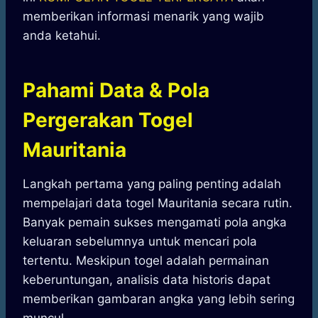
memberikan informasi menarik yang wajib
anda ketahui.
Pahami Data & Pola
Pergerakan Togel
Mauritania
Langkah pertama yang paling penting adalah
mempelajari data togel Mauritania secara rutin.
Banyak pemain sukses mengamati pola angka
keluaran sebelumnya untuk mencari pola
tertentu. Meskipun togel adalah permainan
keberuntungan, analisis data historis dapat
memberikan gambaran angka yang lebih sering