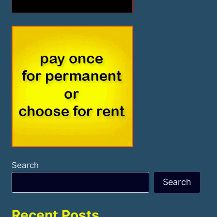
Search
Search
Recent Posts