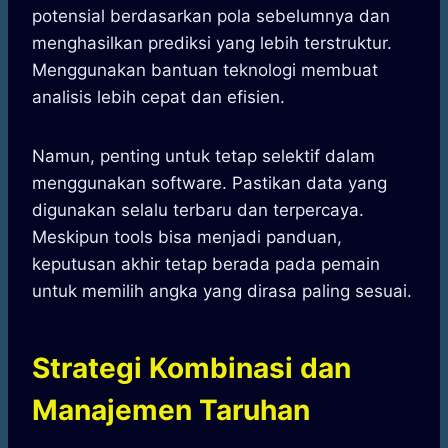
potensial berdasarkan pola sebelumnya dan
menghasilkan prediksi yang lebih terstruktur.
Menggunakan bantuan teknologi membuat
analisis lebih cepat dan efisien.
Namun, penting untuk tetap selektif dalam
menggunakan software. Pastikan data yang
digunakan selalu terbaru dan terpercaya.
Meskipun tools bisa menjadi panduan,
keputusan akhir tetap berada pada pemain
untuk memilih angka yang dirasa paling sesuai.
Strategi Kombinasi dan
Manajemen Taruhan