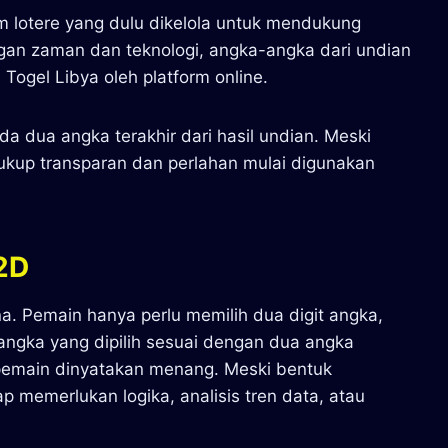
em lotere yang dulu dikelola untuk mendukung
ngan zaman dan teknologi, angka-angka dari undian
Togel Libya oleh platform online.
a dua angka terakhir dari hasil undian. Meski
l cukup transparan dan perlahan mulai digunakan
2D
. Pemain hanya perlu memilih dua digit angka,
 angka yang dipilih sesuai dengan dua angka
a pemain dinyatakan menang. Meski bentuk
 memerlukan logika, analisis tren data, atau