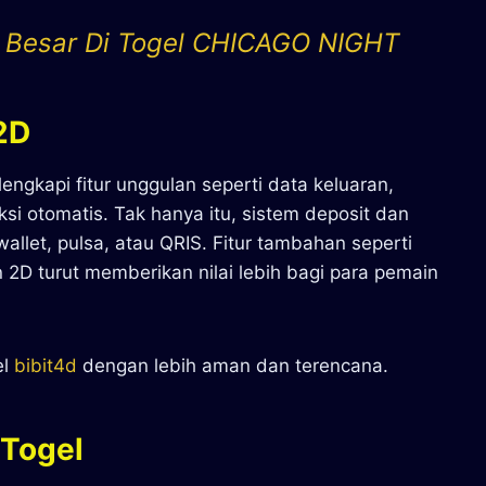
t Besar Di Togel CHICAGO NIGHT
2D
lengkapi fitur unggulan seperti data keluaran,
diksi otomatis. Tak hanya itu, sistem deposit dan
allet, pulsa, atau QRIS. Fitur tambahan seperti
 2D turut memberikan nilai lebih bagi para pemain
el
bibit4d
dengan lebih aman dan terencana.
 Togel