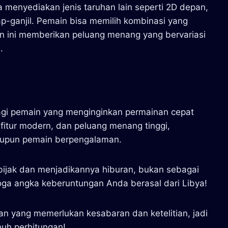
a menyediakan jenis taruhan lain seperti 2D depan,
p-ganjil. Pemain bisa memilih kombinasi yang
n ini memberikan peluang menang yang bervariasi
.
agi pemain yang menginginkan permainan cepat
fitur modern, dan peluang menang tinggi,
aupun pemain berpengalaman.
bijak dan menjadikannya hiburan, bukan sebagai
ga angka keberuntungan Anda berasal dari Libya!
n yang memerlukan kesabaran dan ketelitian, jadi
uh perhitungan!