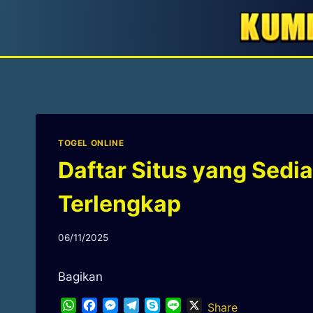
Skip
to
content
TOGEL ONLINE
Daftar Situs yang Sedi
Terlengkap
By
06/11/2025
adminjc603
Bagikan
W
F
M
T
S
L
X
Share