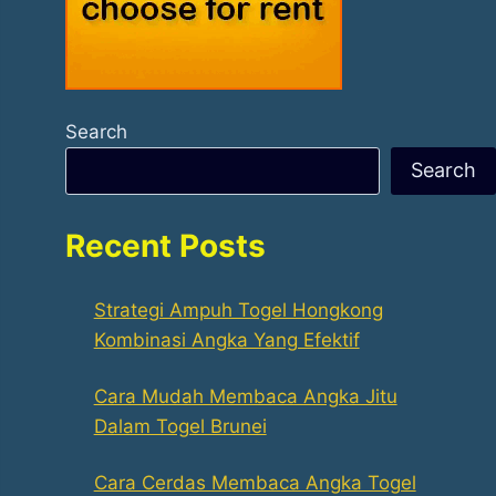
Search
Search
Recent Posts
Strategi Ampuh Togel Hongkong
Kombinasi Angka Yang Efektif
Cara Mudah Membaca Angka Jitu
Dalam Togel Brunei
Cara Cerdas Membaca Angka Togel