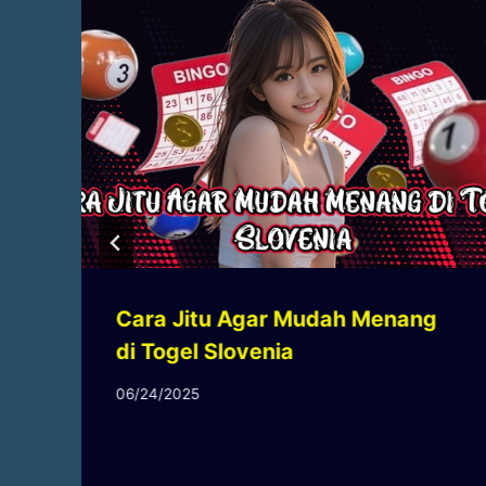
Cara Jitu Agar Mudah Menang
di Togel Slovenia
By
06/24/2025
adminjc603