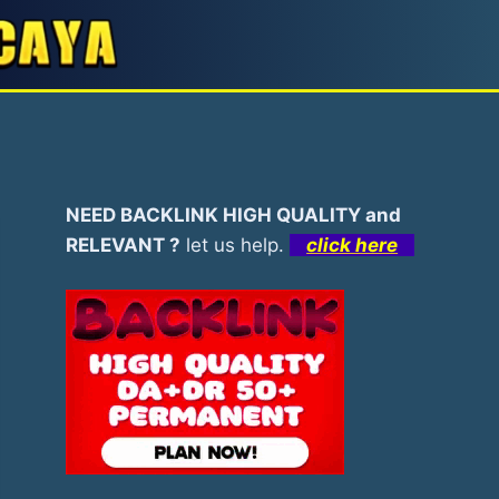
NEED BACKLINK HIGH QUALITY and
RELEVANT ?
let us help.
click here