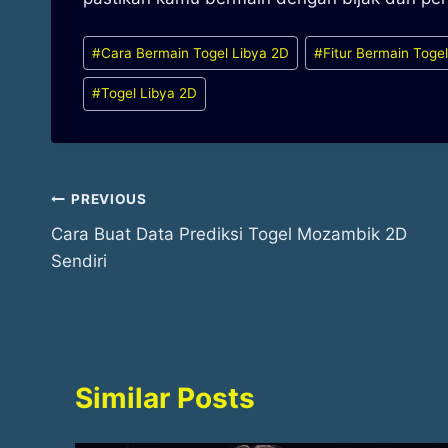
Post
#
Cara Bermain Togel Libya 2D
#
Fitur Bermain Toge
Tags:
#
Togel Libya 2D
Post
PREVIOUS
Cara Buat Data Prediksi Togel Mozambik 2D
navigation
Sendiri
Similar Posts