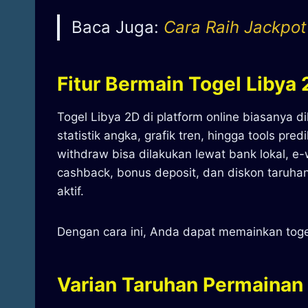
Baca Juga:
Cara Raih Jackpo
Fitur Bermain Togel Libya 
Togel Libya 2D di platform online biasanya di
statistik angka, grafik tren, hingga tools pre
withdraw bisa dilakukan lewat bank lokal, e-w
cashback, bonus deposit, dan diskon taruhan
aktif.
Dengan cara ini, Anda dapat memainkan tog
Varian Taruhan Permainan