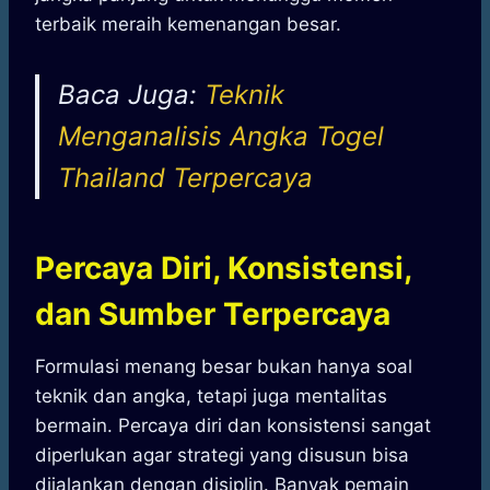
terbaik meraih kemenangan besar.
Baca Juga:
Teknik
Menganalisis Angka Togel
Thailand Terpercaya
Percaya Diri, Konsistensi,
dan Sumber Terpercaya
Formulasi menang besar bukan hanya soal
teknik dan angka, tetapi juga mentalitas
bermain. Percaya diri dan konsistensi sangat
diperlukan agar strategi yang disusun bisa
dijalankan dengan disiplin. Banyak pemain