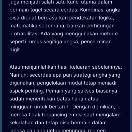
juga menjadi salah satu kunci utama dalam
bermain togel secara cerdas. Kombinasi angka
bisa dibuat berdasarkan pendekatan logika,
matematika sederhana, bahkan perhitungan
probabilitas. Ada yang menggunakan metode
seperti rumus segitiga angka, pencerminan
digit.
Atau menjumlahkan hasil keluaran sebelumnya.
Namun, secerdas apa pun strategi angka yang
digunakan, pengelolaan modal tetap menjadi
aspek penting. Pemain yang sukses biasanya
sudah menentukan batas harian atau
mingguan untuk bertaruh. Dengan demikian,
mereka tidak terpancing emosi saat mengalami
kekalahan dan tetap bisa bermain dalam
jangka panjang untuk menunggu momen