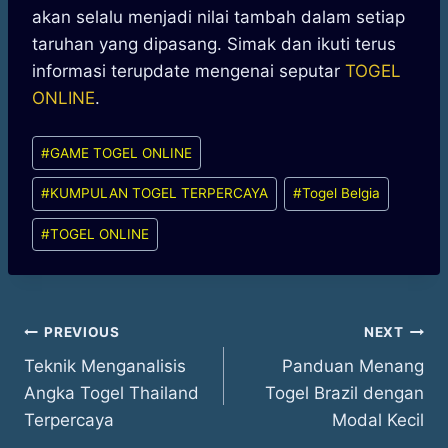
akan selalu menjadi nilai tambah dalam setiap
taruhan yang dipasang. Simak dan ikuti terus
informasi terupdate mengenai seputar
TOGEL
ONLINE
.
Post
#
GAME TOGEL ONLINE
Tags:
#
KUMPULAN TOGEL TERPERCAYA
#
Togel Belgia
#
TOGEL ONLINE
Post
PREVIOUS
NEXT
Teknik Menganalisis
Panduan Menang
navigation
Angka Togel Thailand
Togel Brazil dengan
Terpercaya
Modal Kecil