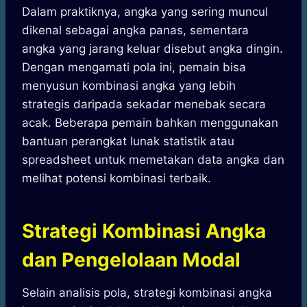
Dalam praktiknya, angka yang sering muncul
dikenal sebagai angka panas, sementara
angka yang jarang keluar disebut angka dingin.
Dengan mengamati pola ini, pemain bisa
menyusun kombinasi angka yang lebih
strategis daripada sekadar menebak secara
acak. Beberapa pemain bahkan menggunakan
bantuan perangkat lunak statistik atau
spreadsheet untuk memetakan data angka dan
melihat potensi kombinasi terbaik.
Strategi Kombinasi Angka
dan Pengelolaan Modal
Selain analisis pola, strategi kombinasi angka