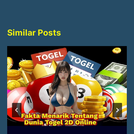
Similar Posts