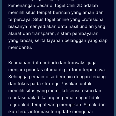
kemenangan besar di togel Chili 2D adalah
memilih situs tempat bermain yang aman dan
terpercaya. Situs togel online yang profesional
biasanya menyediakan data hasil undian yang
akurat dan transparan, sistem pembayaran
yang lancar, serta layanan pelanggan yang siap
membantu.
Keamanan data pribadi dan transaksi juga
menjadi prioritas utama di platform terpercaya.
Sehingga pemain bisa bermain dengan tenang
dan fokus pada strategi. Pastikan untuk
memilih situs yang memiliki lisensi resmi dan
reputasi baik di kalangan pemain agar tidak
terjebak di tempat yang merugikan. Simak dan
ikuti terus informasi terupdate mengenai