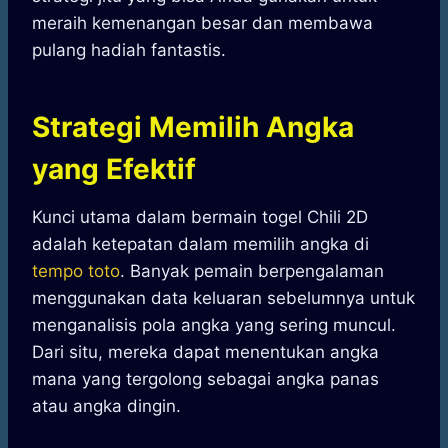
meraih kemenangan besar dan membawa
pulang hadiah fantastis.
Strategi Memilih Angka
yang Efektif
Kunci utama dalam bermain togel Chili 2D
adalah ketepatan dalam memilih angka di
tempo toto
. Banyak pemain berpengalaman
menggunakan data keluaran sebelumnya untuk
menganalisis pola angka yang sering muncul.
Dari situ, mereka dapat menentukan angka
mana yang tergolong sebagai angka panas
atau angka dingin.