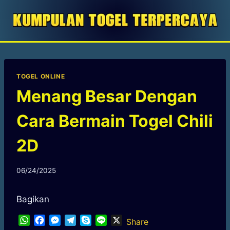
Skip
to
content
TOGEL ONLINE
Menang Besar Dengan
Cara Bermain Togel Chili
2D
By
06/24/2025
adminjc603
Bagikan
W
F
M
T
S
L
X
Share