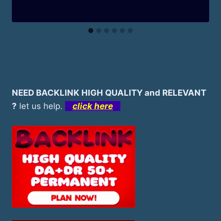
adminjc603
NEED BACKLINK HIGH QUALITY and RELEVANT
?
let us help.
click here