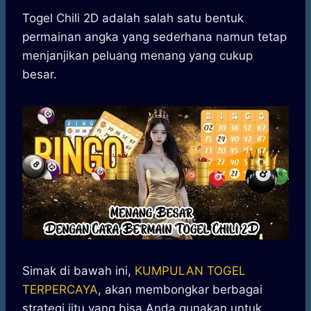
h
a
e
e
k
i
a
c
s
l
y
n
Togel Chili 2D adalah salah satu bentuk
t
e
s
e
p
e
permainan angka yang sederhana namun tetap
s
b
e
g
e
menjanjikan peluang menang yang cukup
A
o
n
r
besar.
p
o
g
a
p
k
e
m
r
Simak di bawah ini,
KUMPULAN TOGEL
TERPERCAYA
, akan membongkar berbagai
strategi jitu yang bisa Anda gunakan untuk