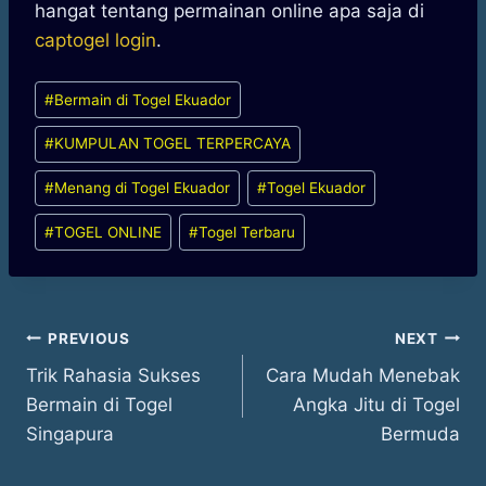
hangat tentang permainan online apa saja di
captogel login
.
Post
#
Bermain di Togel Ekuador
Tags:
#
KUMPULAN TOGEL TERPERCAYA
#
Menang di Togel Ekuador
#
Togel Ekuador
#
TOGEL ONLINE
#
Togel Terbaru
Post
PREVIOUS
NEXT
Trik Rahasia Sukses
Cara Mudah Menebak
navigation
Bermain di Togel
Angka Jitu di Togel
Singapura
Bermuda