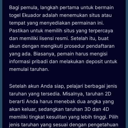
Bagi pemula, langkah pertama untuk bermain
togel Ekuador adalah menemukan situs atau
tempat yang menyediakan permainan ini.
Pastikan untuk memilih situs yang terpercaya
dan memiliki lisensi resmi. Setelah itu, buat
akun dengan mengikuti prosedur pendaftaran
yang ada. Biasanya, pemain harus mengisi
informasi pribadi dan melakukan deposit untuk
memulai taruhan.
Setelah akun Anda siap, pelajari berbagai jenis
taruhan yang tersedia. Misalnya, taruhan 2D
berarti Anda harus menebak dua angka yang
akan keluar, sedangkan taruhan 3D dan 4D
memiliki tingkat kesulitan yang lebih tinggi. Pilih
jenis taruhan yang sesuai dengan pengetahuan