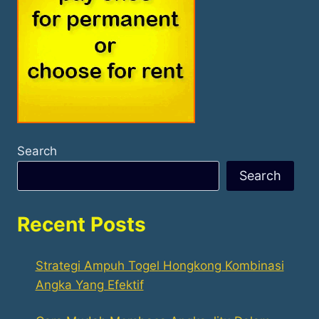
Search
Search
Recent Posts
Strategi Ampuh Togel Hongkong Kombinasi
Angka Yang Efektif