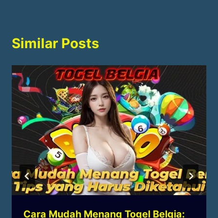
Similar Posts
Cara Mudah Menang Togel Belgia: