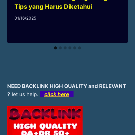
Tips yang Harus Diketahui
By
01/16/2025
adminjc603
NEED BACKLINK HIGH QUALITY and RELEVANT
?
let us help.
click here