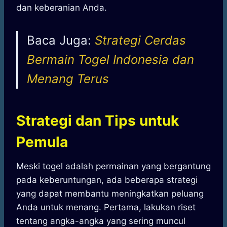
dan keberanian Anda.
Baca Juga:
Strategi Cerdas
Bermain Togel Indonesia dan
Menang Terus
Strategi dan Tips untuk
Pemula
Meski togel adalah permainan yang bergantung
pada keberuntungan, ada beberapa strategi
yang dapat membantu meningkatkan peluang
Anda untuk menang. Pertama, lakukan riset
tentang angka-angka yang sering muncul