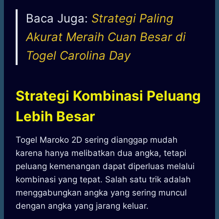
Baca Juga:
Strategi Paling
Akurat Meraih Cuan Besar di
Togel Carolina Day
Strategi Kombinasi Peluang
Lebih Besar
Togel Maroko 2D sering dianggap mudah
karena hanya melibatkan dua angka, tetapi
peluang kemenangan dapat diperluas melalui
kombinasi yang tepat. Salah satu trik adalah
menggabungkan angka yang sering muncul
dengan angka yang jarang keluar.