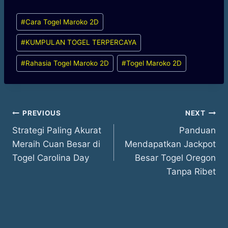
Post
#
Cara Togel Maroko 2D
Tags:
#
KUMPULAN TOGEL TERPERCAYA
#
Rahasia Togel Maroko 2D
#
Togel Maroko 2D
Post
PREVIOUS
NEXT
Strategi Paling Akurat
Panduan
navigation
Meraih Cuan Besar di
Mendapatkan Jackpot
Togel Carolina Day
Besar Togel Oregon
Tanpa Ribet