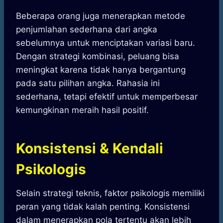
Beberapa orang juga menerapkan metode
penjumlahan sederhana dari angka
sebelumnya untuk menciptakan variasi baru.
Dengan strategi kombinasi, peluang bisa
meningkat karena tidak hanya bergantung
pada satu pilihan angka. Rahasia ini
sederhana, tetapi efektif untuk memperbesar
kemungkinan meraih hasil positif.
Konsistensi & Kendali
Psikologis
Selain strategi teknis, faktor psikologis memiliki
peran yang tidak kalah penting. Konsistensi
dalam menerapkan pola tertentu akan lebih