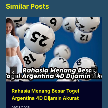
Similar Posts
Rahasia Menang Besar Togel
Argentina 4D Dijamin Akurat
By
09/13/2025