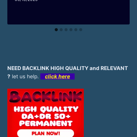
adminjc603
NEED BACKLINK HIGH QUALITY and RELEVANT
?
let us help.
click here