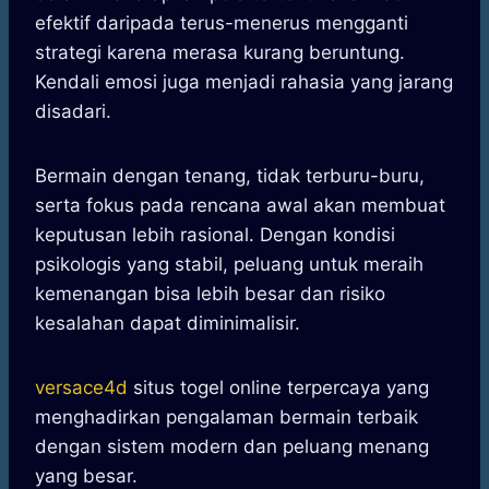
efektif daripada terus-menerus mengganti
strategi karena merasa kurang beruntung.
Kendali emosi juga menjadi rahasia yang jarang
disadari.
Bermain dengan tenang, tidak terburu-buru,
serta fokus pada rencana awal akan membuat
keputusan lebih rasional. Dengan kondisi
psikologis yang stabil, peluang untuk meraih
kemenangan bisa lebih besar dan risiko
kesalahan dapat diminimalisir.
versace4d
situs togel online terpercaya yang
menghadirkan pengalaman bermain terbaik
dengan sistem modern dan peluang menang
yang besar.