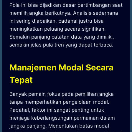
Pola ini bisa dijadikan dasar pertimbangan saat
memilih angka berikutnya. Analisis sederhana
ini sering diabaikan, padahal justru bisa
meningkatkan peluang secara signifikan.
Semakin panjang catatan data yang dimiliki,
semakin jelas pula tren yang dapat terbaca.
Manajemen Modal Secara
Tepat
Banyak pemain fokus pada pemilihan angka
tanpa memperhatikan pengelolaan modal.
Padahal, faktor ini sangat penting untuk
menjaga keberlangsungan permainan dalam
jangka panjang. Menentukan batas modal