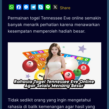
W
F
M
T
S
L
X
Share
h
a
e
e
k
i
a
c
s
l
y
n
Permainan togel Tennessee Eve online semakin
t
e
s
e
p
e
banyak menarik perhatian karena menawarkan
s
b
e
g
e
kesempatan memperoleh hadiah besar.
A
o
n
r
p
o
g
a
p
k
e
m
r
Tidak sedikit orang yang ingin mengetahui
rahasia di balik kemenangan agar hasil yang