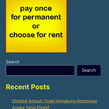
Search
Search
Recent Posts
Strategi Ampuh Togel Hongkong Kombinasi
Angka Yang Efektif