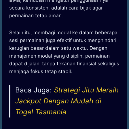
awal, kemudian mengatur penggunaannya
secara konsisten, adalah cara bijak agar
permainan tetap aman.
Selain itu, membagi modal ke dalam beberapa
sesi permainan juga efektif untuk menghindari
kerugian besar dalam satu waktu. Dengan
manajemen modal yang disiplin, permainan
dapat dijalani tanpa tekanan finansial sekaligus
menjaga fokus tetap stabil.
Baca Juga:
Strategi Jitu Meraih
Jackpot Dengan Mudah di
Togel Tasmania