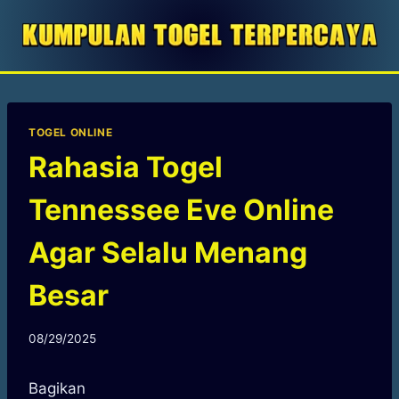
Skip
to
content
TOGEL ONLINE
Rahasia Togel
Tennessee Eve Online
Agar Selalu Menang
Besar
By
08/29/2025
adminjc603
Bagikan