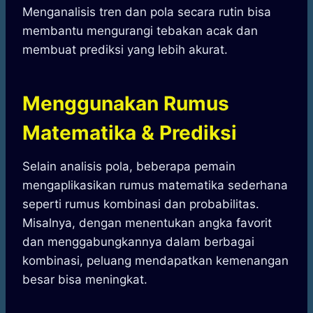
Menganalisis tren dan pola secara rutin bisa
membantu mengurangi tebakan acak dan
membuat prediksi yang lebih akurat.
Menggunakan Rumus
Matematika & Prediksi
Selain analisis pola, beberapa pemain
mengaplikasikan rumus matematika sederhana
seperti rumus kombinasi dan probabilitas.
Misalnya, dengan menentukan angka favorit
dan menggabungkannya dalam berbagai
kombinasi, peluang mendapatkan kemenangan
besar bisa meningkat.