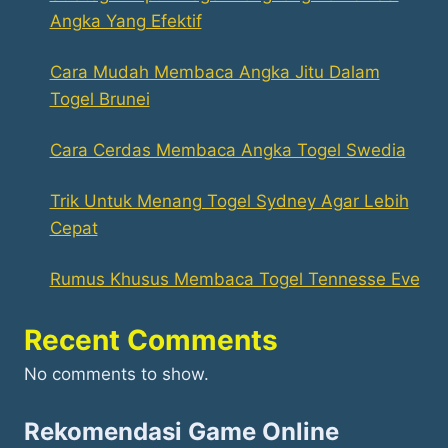
Angka Yang Efektif
Cara Mudah Membaca Angka Jitu Dalam
Togel Brunei
Cara Cerdas Membaca Angka Togel Swedia
Trik Untuk Menang Togel Sydney Agar Lebih
Cepat
Rumus Khusus Membaca Togel Tennesse Eve
Recent Comments
No comments to show.
Rekomendasi Game Online