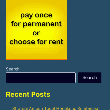
Search
Search
Recent Posts
Strategi Ampuh Togel Hongkong Kombinasi