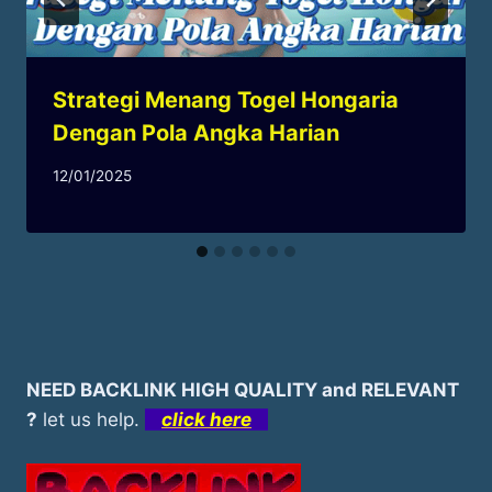
Strategi Menang Togel Hongaria
Dengan Pola Angka Harian
By
12/01/2025
Toby
NEED BACKLINK HIGH QUALITY and RELEVANT
?
let us help.
click here