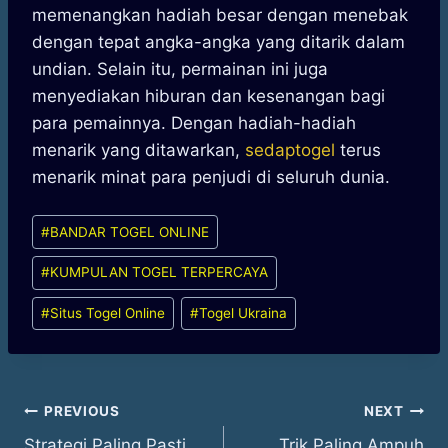
memenangkan hadiah besar dengan menebak
dengan tepat angka-angka yang ditarik dalam
undian. Selain itu, permainan ini juga
menyediakan hiburan dan kesenangan bagi
para pemainnya. Dengan hadiah-hadiah
menarik yang ditawarkan,
sedaptogel
terus
menarik minat para penjudi di seluruh dunia.
Post
#
BANDAR TOGEL ONLINE
Tags:
#
KUMPULAN TOGEL TERPERCAYA
#
Situs Togel Online
#
Togel Ukraina
Post
PREVIOUS
NEXT
Strategi Paling Pasti
Trik Paling Ampuh