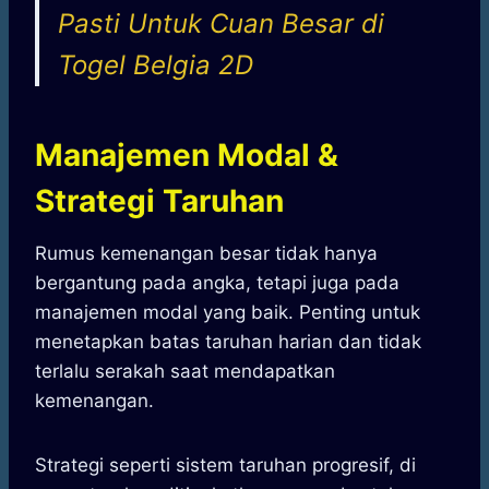
Pasti Untuk Cuan Besar di
Togel Belgia 2D
Manajemen Modal &
Strategi Taruhan
Rumus kemenangan besar tidak hanya
bergantung pada angka, tetapi juga pada
manajemen modal yang baik. Penting untuk
menetapkan batas taruhan harian dan tidak
terlalu serakah saat mendapatkan
kemenangan.
Strategi seperti sistem taruhan progresif, di