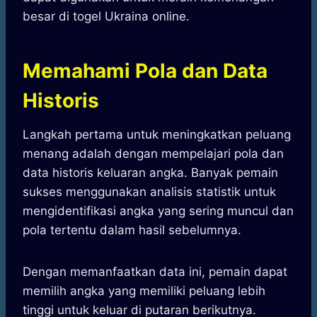
besar di togel Ukraina online.
Memahami Pola dan Data
Historis
Langkah pertama untuk meningkatkan peluang
menang adalah dengan mempelajari pola dan
data historis keluaran angka. Banyak pemain
sukses menggunakan analisis statistik untuk
mengidentifikasi angka yang sering muncul dan
pola tertentu dalam hasil sebelumnya.
Dengan memanfaatkan data ini, pemain dapat
memilih angka yang memiliki peluang lebih
tinggi untuk keluar di putaran berikutnya.