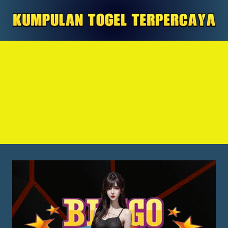
Skip
to
content
Analisis Pola Angka
Togel Dakota