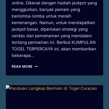
online. Dikenal dengan hadiah jackpot yang
menggiurkan, banyak pemain yang
berlomba-lomba untuk meraih
kemenangan. Namun, untuk mendapatkan
jackpot besar, diperlukan strategi yang
cerdas dan pemahaman yang mendalam
tentang permainan ini. Berikut KUMPULAN
TOGEL TERPERCAYA ini, akan memberikan
beberapa…
STRATEGI
READ MORE
CERDAS
MENDAPATKAN
JACKPOT
BESAR
DI
TOGEL
CURACAO