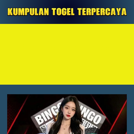
Skip
to
content
Cara Bermain Togel
PCSO