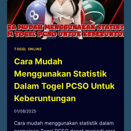
TOGEL ONLINE
Cara Mudah
Menggunakan Statistik
Dalam Togel PCSO Untuk
Keberuntungan
By
01/08/2025
adminjc603
Cara mudah menggunakan statistik dalam