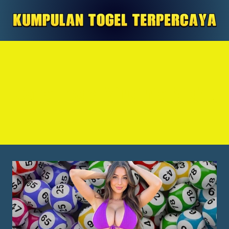
Skip
to
content
Cara Togel Virginia Night