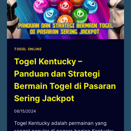
TOGEL ONLINE
Togel Kentucky –
Panduan dan Strategi
Bermain Togel di Pasaran
Sering Jackpot
By
06/15/2024
adminjc603
Togel Kentucky adalah permainan yang