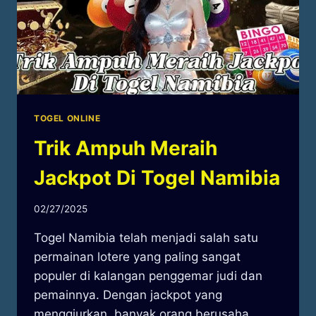
TOGEL ONLINE
Trik Ampuh Meraih
Jackpot Di Togel Namibia
By
02/27/2025
adminjc603
Togel Namibia telah menjadi salah satu
permainan lotere yang paling sangat
populer di kalangan penggemar judi dan
pemainnya. Dengan jackpot yang
menggiurkan, banyak orang berusaha