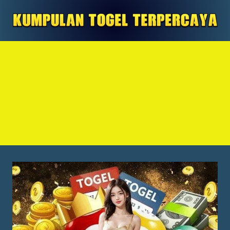
Skip
to
content
Keluaran Togel Chile