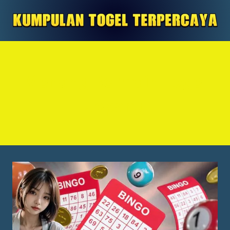
Skip
to
content
Menang Bermain Togel
Jepang