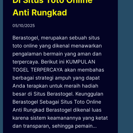
Anti Rungkad
By
05/10/2025
adminjc603
Berastogel, merupakan sebuah situs
toto online yang dikenal menawarkan
pengalaman bermain yang aman dan
terpercaya. Berikut ini KUMPULAN
TOGEL TERPERCAYA akan membahas
berbagai strategi ampuh yang dapat
Anda terapkan untuk meraih hadiah
besar di Situs Berastogel. Keunggulan
Berastogel Sebagai Situs Toto Online
Anti Rungkad Berastogel dikenal luas
karena sistem keamanannya yang ketat
dan transparan, sehingga pemain…