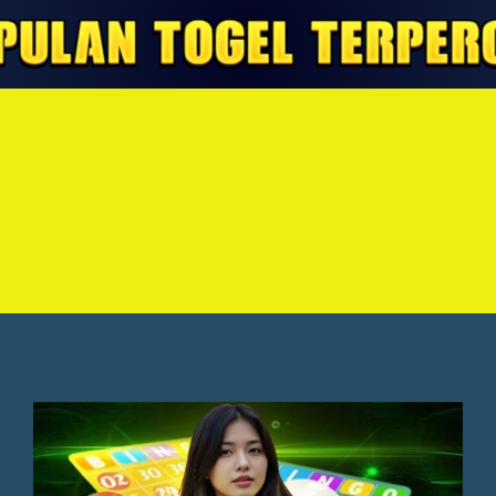
SITUS TOGEL ONLINE RESMI