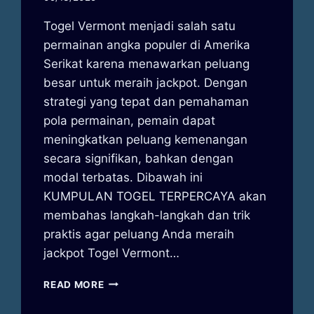
adminjc603
Togel Vermont menjadi salah satu
permainan angka populer di Amerika
Serikat karena menawarkan peluang
besar untuk meraih jackpot. Dengan
strategi yang tepat dan pemahaman
pola permainan, pemain dapat
meningkatkan peluang kemenangan
secara signifikan, bahkan dengan
modal terbatas. Dibawah ini
KUMPULAN TOGEL TERPERCAYA akan
membahas langkah-langkah dan trik
praktis agar peluang Anda meraih
jackpot Togel Vermont…
STRATEGI
READ MORE
CERDAS
DAPATKAN