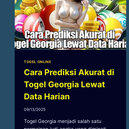
TOGEL ONLINE
Cara Prediksi Akurat di
Togel Georgia Lewat
Data Harian
By
09/13/2025
adminjc603
Togel Georgia menjadi salah satu
permainan judi angka yang diminati