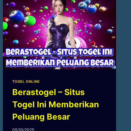
BESAR
DI
TOGEL
INDIANA
TOGEL ONLINE
Berastogel – Situs
Togel Ini Memberikan
Peluang Besar
By
05/10/2025