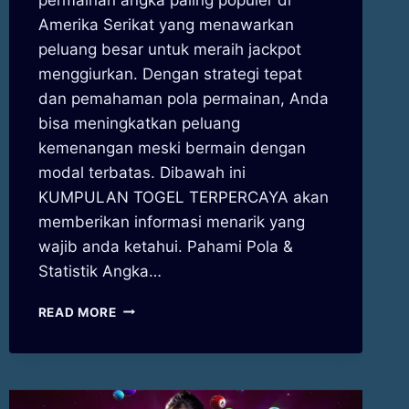
Amerika Serikat yang menawarkan
peluang besar untuk meraih jackpot
menggiurkan. Dengan strategi tepat
dan pemahaman pola permainan, Anda
bisa meningkatkan peluang
kemenangan meski bermain dengan
modal terbatas. Dibawah ini
KUMPULAN TOGEL TERPERCAYA akan
memberikan informasi menarik yang
wajib anda ketahui. Pahami Pola &
Statistik Angka…
TIPS
READ MORE
BERMAIN
AGAR
BOBOL
ANGKA
JACKPOT