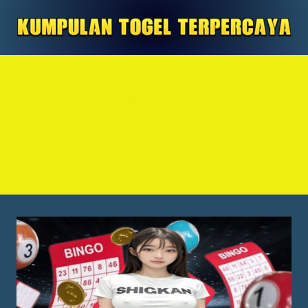
Skip
to
content
Strategi Terbaik untuk
Raih Cuan Besar Togel