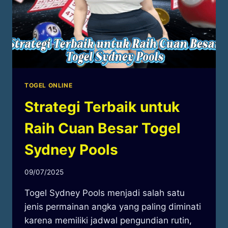
TOGEL ONLINE
Strategi Terbaik untuk
Raih Cuan Besar Togel
Sydney Pools
By
09/07/2025
adminjc603
Togel Sydney Pools menjadi salah satu
jenis permainan angka yang paling diminati
karena memiliki jadwal pengundian rutin,