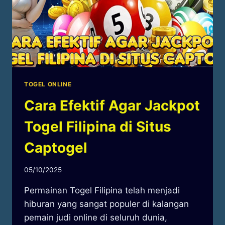
TOGEL ONLINE
Cara Efektif Agar Jackpot
Togel Filipina di Situs
Captogel
By
05/10/2025
adminjc603
Permainan Togel Filipina telah menjadi
hiburan yang sangat populer di kalangan
pemain judi online di seluruh dunia,