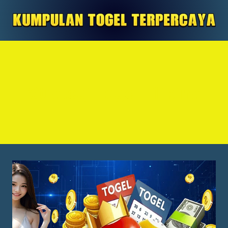
Skip
to
content
Strategi Togel Filipina