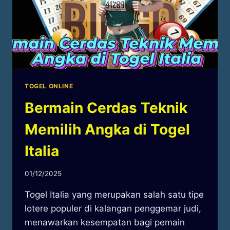
TOGEL ONLINE
Bermain Cerdas Teknik
Memilih Angka di Togel
Italia
By
01/12/2025
adminjc603
Togel Italia yang merupakan salah satu tipe
lotere populer di kalangan penggemar judi,
menawarkan kesempatan bagi pemain