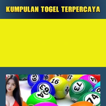
Skip
to
content
Tips Togel Virnigia Day