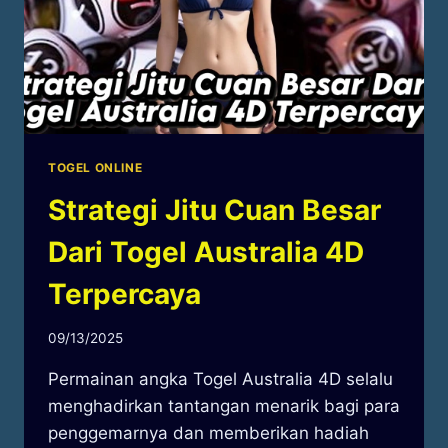
TOGEL ONLINE
Strategi Jitu Cuan Besar
Dari Togel Australia 4D
Terpercaya
By
09/13/2025
adminjc603
Permainan angka Togel Australia 4D selalu
menghadirkan tantangan menarik bagi para
penggemarnya dan memberikan hadiah