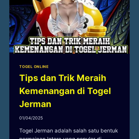
TOGEL ONLINE
Tips dan Trik Meraih
Kemenangan di Togel
Jerman
By
01/04/2025
adminjc603
Togel Jerman adalah salah satu bentuk
permainan lotere yang populer di