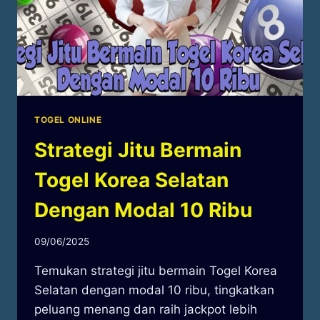
TOGEL ONLINE
Strategi Jitu Bermain
Togel Korea Selatan
Dengan Modal 10 Ribu
By
09/06/2025
adminjc603
Temukan strategi jitu bermain Togel Korea
Selatan dengan modal 10 ribu, tingkatkan
peluang menang dan raih jackpot lebih