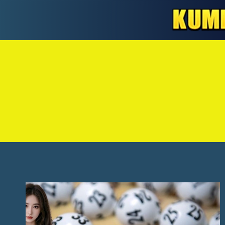
Skip
to
content