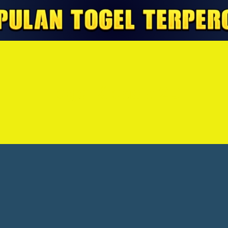
Togel Kroasia 2D