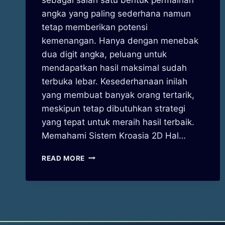
angka yang paling sederhana namun
tetap memberikan potensi
kemenangan. Hanya dengan menebak
dua digit angka, peluang untuk
mendapatkan hasil maksimal sudah
terbuka lebar. Kesederhanaan inilah
yang membuat banyak orang tertarik,
meskipun tetap dibutuhkan strategi
yang tepat untuk meraih hasil terbaik.
Memahami Sistem Kroasia 2D Hal…
PELUANG
READ MORE
MENANG
BESAR
DI
TOGEL
KROASIA
2D