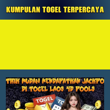
Skip
to
content
Togel Laos 4D Pools