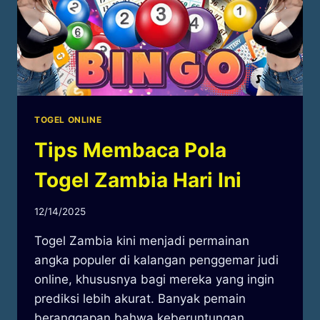
TOGEL ONLINE
Tips Membaca Pola
Togel Zambia Hari Ini
By
12/14/2025
adminjc603
Togel Zambia kini menjadi permainan
angka populer di kalangan penggemar judi
online, khususnya bagi mereka yang ingin
prediksi lebih akurat. Banyak pemain
beranggapan bahwa keberuntungan