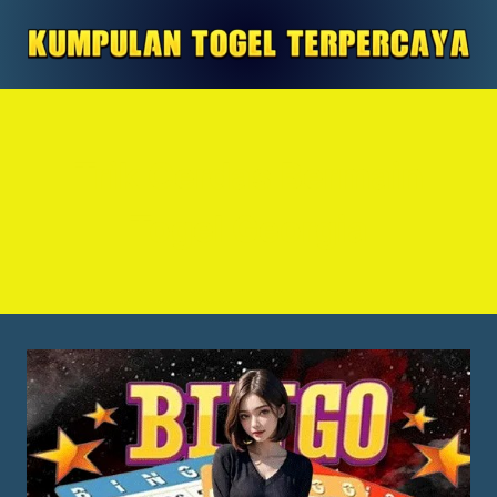
Skip
to
content
Trik Cerdas Bermain
Togel Georgia