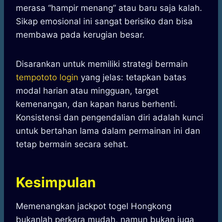
merasa “hampir menang” atau baru saja kalah.
Sikap emosional ini sangat berisiko dan bisa
membawa pada kerugian besar.
Disarankan untuk memiliki strategi bermain
tempototo login
yang jelas: tetapkan batas
modal harian atau mingguan, target
kemenangan, dan kapan harus berhenti.
Konsistensi dan pengendalian diri adalah kunci
untuk bertahan lama dalam permainan ini dan
tetap bermain secara sehat.
Kesimpulan
Memenangkan jackpot togel Hongkong
bukanlah perkara mudah, namun bukan juga