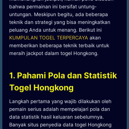
bahwa permainan ini bersifat untung-
untungan. Meskipun begitu, ada beberapa
teknik dan strategi yang bisa meningkatkan
peluang Anda untuk menang. Berikut ini
KUMPULAN TOGEL TERPERCAYA
akan
memberikan beberapa teknik terbaik untuk
meraih jackpot dalam togel Hongkong.
1. Pahami Pola dan Statistik
Togel Hongkong
Langkah pertama yang wajib dilakukan oleh
pemain serius adalah mempelajari pola dan
data statistik hasil keluaran sebelumnya.
Banyak situs penyedia data togel Hongkong