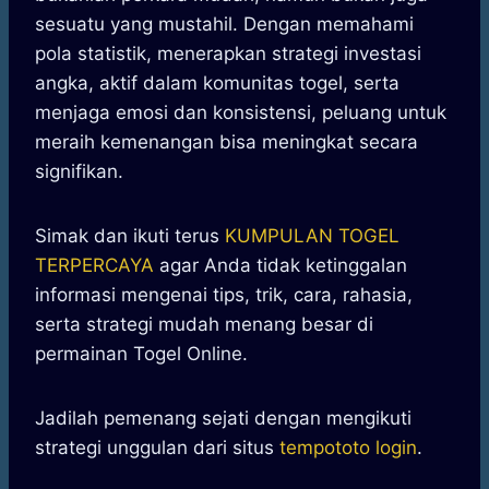
sesuatu yang mustahil. Dengan memahami
pola statistik, menerapkan strategi investasi
angka, aktif dalam komunitas togel, serta
menjaga emosi dan konsistensi, peluang untuk
meraih kemenangan bisa meningkat secara
signifikan.
Simak dan ikuti terus
KUMPULAN TOGEL
TERPERCAYA
agar Anda tidak ketinggalan
informasi mengenai tips, trik, cara, rahasia,
serta strategi mudah menang besar di
permainan Togel Online.
Jadilah pemenang sejati dengan mengikuti
strategi unggulan dari situs
tempototo login
.