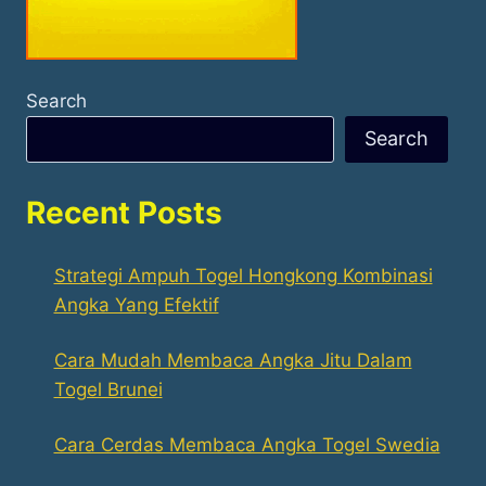
Search
Search
Recent Posts
Strategi Ampuh Togel Hongkong Kombinasi
Angka Yang Efektif
Cara Mudah Membaca Angka Jitu Dalam
Togel Brunei
Cara Cerdas Membaca Angka Togel Swedia