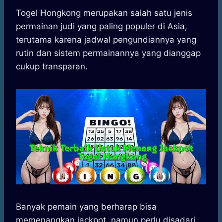
h
a
e
e
k
i
a
c
s
l
y
n
Togel Hongkong merupakan salah satu jenis
t
e
s
e
p
e
permainan judi yang paling populer di Asia,
s
b
e
g
e
terutama karena jadwal pengundiannya yang
A
o
n
r
rutin dan sistem permainannya yang dianggap
p
o
g
a
cukup transparan.
p
k
e
m
r
Banyak pemain yang berharap bisa
memenangkan jackpot, namun perlu disadari