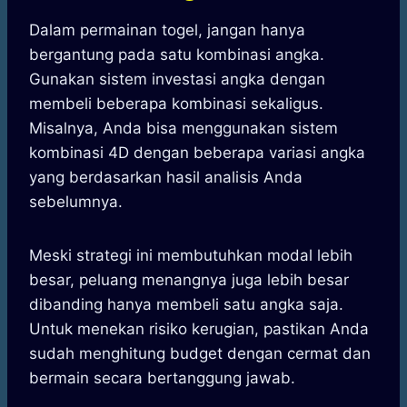
Dalam permainan togel, jangan hanya
bergantung pada satu kombinasi angka.
Gunakan sistem investasi angka dengan
membeli beberapa kombinasi sekaligus.
Misalnya, Anda bisa menggunakan sistem
kombinasi 4D dengan beberapa variasi angka
yang berdasarkan hasil analisis Anda
sebelumnya.
Meski strategi ini membutuhkan modal lebih
besar, peluang menangnya juga lebih besar
dibanding hanya membeli satu angka saja.
Untuk menekan risiko kerugian, pastikan Anda
sudah menghitung budget dengan cermat dan
bermain secara bertanggung jawab.