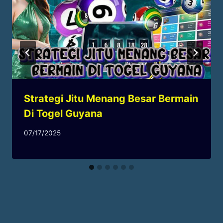
Strategi Jitu Menang Besar Bermain
Di Togel Guyana
By
07/17/2025
adminjc603