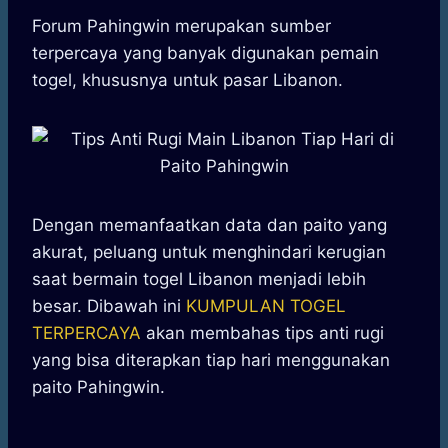
h
a
e
e
k
i
a
c
s
l
y
n
Forum Pahingwin merupakan sumber
t
e
s
e
p
e
terpercaya yang banyak digunakan pemain
s
b
e
g
e
togel, khususnya untuk pasar Libanon.
A
o
n
r
p
o
g
a
p
k
e
m
r
Dengan memanfaatkan data dan paito yang
akurat, peluang untuk menghindari kerugian
saat bermain togel Libanon menjadi lebih
besar. Dibawah ini
KUMPULAN TOGEL
TERPERCAYA
akan membahas tips anti rugi
yang bisa diterapkan tiap hari menggunakan
paito Pahingwin.