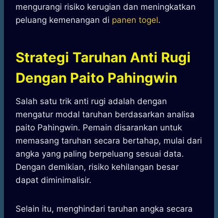
mengurangi risiko kerugian dan meningkatkan
peluang kemenangan di
panen togel
.
Strategi Taruhan Anti Rugi
Dengan Paito Pahingwin
Salah satu trik anti rugi adalah dengan
mengatur modal taruhan berdasarkan analisa
paito Pahingwin. Pemain disarankan untuk
memasang taruhan secara bertahap, mulai dari
angka yang paling berpeluang sesuai data.
Dengan demikian, risiko kehilangan besar
dapat diminimalisir.
Selain itu, menghindari taruhan angka secara