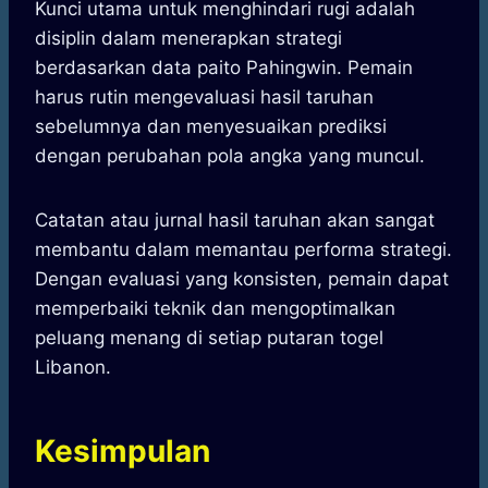
Kunci utama untuk menghindari rugi adalah
disiplin dalam menerapkan strategi
berdasarkan data paito Pahingwin. Pemain
harus rutin mengevaluasi hasil taruhan
sebelumnya dan menyesuaikan prediksi
dengan perubahan pola angka yang muncul.
Catatan atau jurnal hasil taruhan akan sangat
membantu dalam memantau performa strategi.
Dengan evaluasi yang konsisten, pemain dapat
memperbaiki teknik dan mengoptimalkan
peluang menang di setiap putaran togel
Libanon.
Kesimpulan