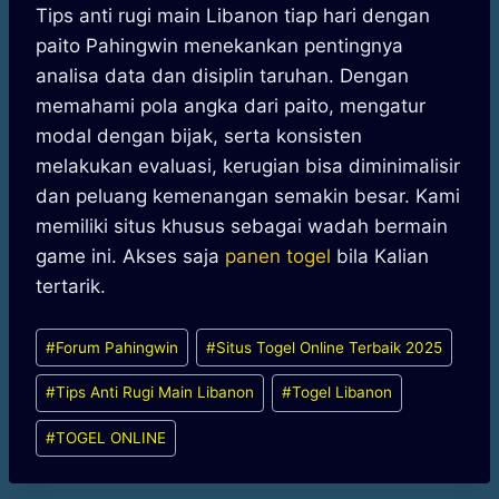
Tips anti rugi main Libanon tiap hari dengan
paito Pahingwin menekankan pentingnya
analisa data dan disiplin taruhan. Dengan
memahami pola angka dari paito, mengatur
modal dengan bijak, serta konsisten
melakukan evaluasi, kerugian bisa diminimalisir
dan peluang kemenangan semakin besar. Kami
memiliki situs khusus sebagai wadah bermain
game ini. Akses saja
panen togel
bila Kalian
tertarik.
Post
#
Forum Pahingwin
#
Situs Togel Online Terbaik 2025
Tags:
#
Tips Anti Rugi Main Libanon
#
Togel Libanon
#
TOGEL ONLINE