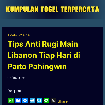
Skip
to
content
TOGEL ONLINE
Tips Anti Rugi Main
Libanon Tiap Hari di
Paito Pahingwin
By
06/10/2025
adminjc603
Bagikan
W
F
M
T
S
L
X
Share