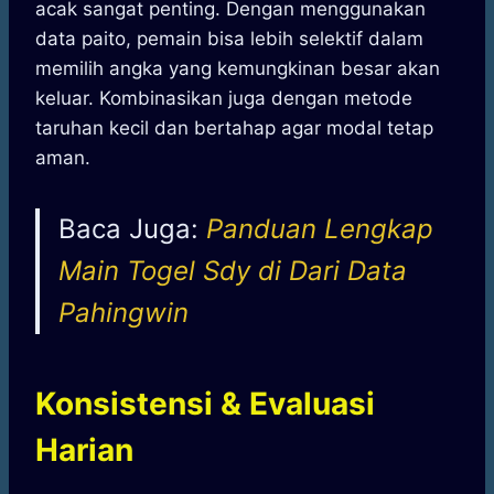
acak sangat penting. Dengan menggunakan
data paito, pemain bisa lebih selektif dalam
memilih angka yang kemungkinan besar akan
keluar. Kombinasikan juga dengan metode
taruhan kecil dan bertahap agar modal tetap
aman.
Baca Juga:
Panduan Lengkap
Main Togel Sdy di Dari Data
Pahingwin
Konsistensi & Evaluasi
Harian