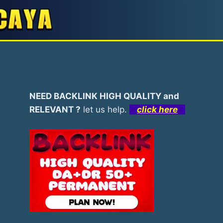
NEED BACKLINK HIGH QUALITY and
RELEVANT ?
let us help.
click here