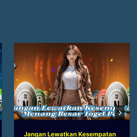
Jangan Lewatkan Kesempatan