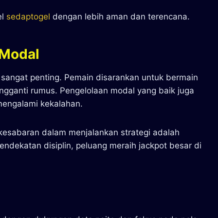
el
sedaptogel
dengan lebih aman dan terencana.
 Modal
ga sangat penting. Pemain disarankan untuk bermain
ngganti rumus. Pengelolaan modal yang baik juga
 mengalami kekalahan.
esabaran dalam menjalankan strategi adalah
ndekatan disiplin, peluang meraih jackpot besar di