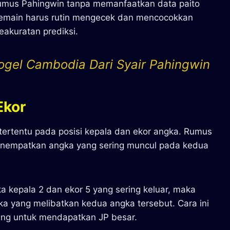
rumus Pahingwin tanpa memanfaatkan data paito
, pemain harus rutin mengecek dan mencocokkan
akuratan prediksi.
ogel Cambodia Dari Syair Pahingwin
Ekor
ertentu pada posisi kepala dan ekor angka. Rumus
enempatkan angka yang sering muncul pada kedua
a kepala 2 dan ekor 5 yang sering keluar, maka
a yang melibatkan kedua angka tersebut. Cara ini
ang untuk mendapatkan JP besar.