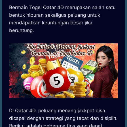
h
a
e
e
k
i
a
c
s
l
y
n
Bermain Togel Qatar 4D merupakan salah satu
t
e
s
e
p
e
bentuk hiburan sekaligus peluang untuk
s
b
e
g
e
mendapatkan keuntungan besar jika
A
o
n
r
beruntung.
p
o
g
a
p
k
e
m
r
Di Qatar 4D, peluang menang jackpot bisa
dicapai dengan strategi yang tepat dan disiplin.
Berikut adalah beberapa tips yang dapat