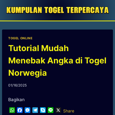
Skip
to
content
TOGEL ONLINE
Tutorial Mudah
Menebak Angka di Togel
Norwegia
By
01/16/2025
adminjc603
Bagikan
W
F
M
T
S
L
X
Share