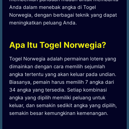
Anda dalam menebak angka di Togel
Norwegia, dengan berbagai teknik yang dapat
meningkatkan peluang Anda.
Apa Itu Togel Norwegia?
Togel Norwegia adalah permainan lotere yang
dimainkan dengan cara memilih sejumlah
angka tertentu yang akan keluar pada undian.
Biasanya, pemain harus memilih 7 angka dari
34 angka yang tersedia. Setiap kombinasi
angka yang dipilih memiliki peluang untuk
keluar, dan semakin sedikit angka yang dipilih,
semakin besar kemungkinan kemenangan.