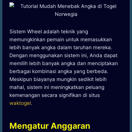
Sistem Wheel adalah teknik yang
memungkinkan pemain untuk memasukkan
lebih banyak angka dalam taruhan mereka.
Dengan menggunakan sistem ini, Anda dapat
memilih lebih banyak angka dan menciptakan
berbagai kombinasi angka yang berbeda.
Meskipun biayanya mungkin sedikit lebih
mahal, sistem ini meningkatkan peluang
kemenangan secara signifikan di situs
waktogel
.
Mengatur Anggaran