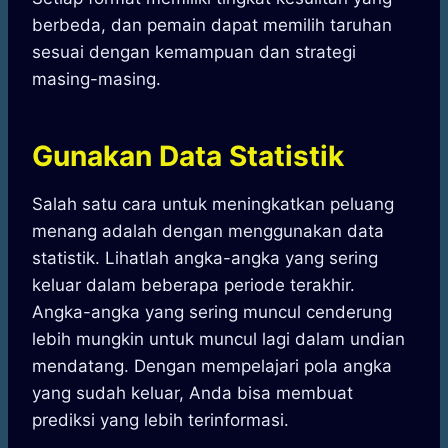
berbeda, dan pemain dapat memilih taruhan
sesuai dengan kemampuan dan strategi
masing-masing.
Gunakan Data Statistik
Salah satu cara untuk meningkatkan peluang
menang adalah dengan menggunakan data
statistik. Lihatlah angka-angka yang sering
keluar dalam beberapa periode terakhir.
Angka-angka yang sering muncul cenderung
lebih mungkin untuk muncul lagi dalam undian
mendatang. Dengan mempelajari pola angka
yang sudah keluar, Anda bisa membuat
prediksi yang lebih terinformasi.