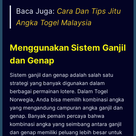
Baca Juga:
Cara Dan Tips Jitu
Angka Togel Malaysia
Menggunakan Sistem Ganjil
dan Genap
Sistem ganjil dan genap adalah salah satu
strategi yang banyak digunakan dalam
berbagai permainan lotere. Dalam Togel
Norwegia, Anda bisa memilih kombinasi angka
yang mengandung campuran angka ganjil dan
genap. Banyak pemain percaya bahwa
kombinasi angka yang seimbang antara ganjil
dan genap memiliki peluang lebih besar untuk