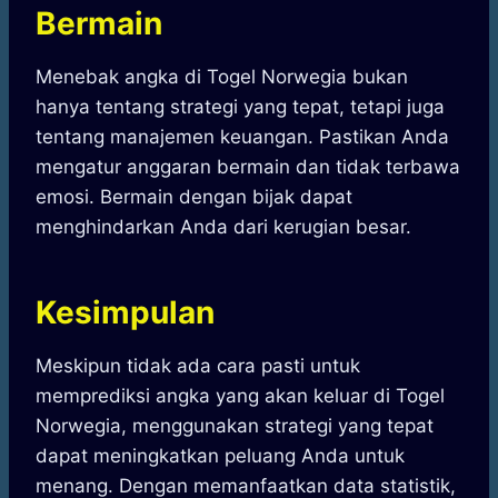
Bermain
Menebak angka di Togel Norwegia bukan
hanya tentang strategi yang tepat, tetapi juga
tentang manajemen keuangan. Pastikan Anda
mengatur anggaran bermain dan tidak terbawa
emosi. Bermain dengan bijak dapat
menghindarkan Anda dari kerugian besar.
Kesimpulan
Meskipun tidak ada cara pasti untuk
memprediksi angka yang akan keluar di Togel
Norwegia, menggunakan strategi yang tepat
dapat meningkatkan peluang Anda untuk
menang. Dengan memanfaatkan data statistik,