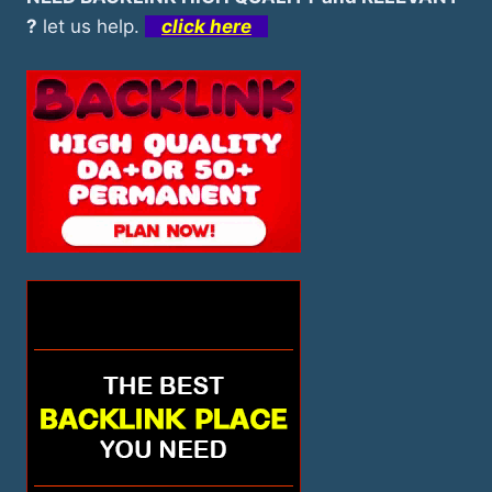
?
let us help.
click here