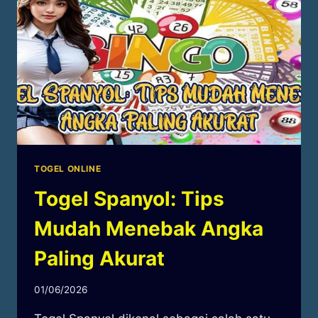
TOGEL ONLINE
Togel Spanyol: Tips
Mudah Menebak Angka
Paling Akurat
By
01/06/2026
Joseph