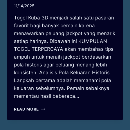
By
11/14/2025
Joseph
Togel Kuba 3D menjadi salah satu pasaran
favorit bagi banyak pemain karena
menawarkan peluang jackpot yang menarik
setiap harinya. Dibawah ini KUMPULAN
TOGEL TERPERCAYA akan membahas tips
ampuh untuk meraih jackpot berdasarkan
pola historis agar peluang menang lebih
konsisten. Analisis Pola Keluaran Historis
Langkah pertama adalah memahami pola
keluaran sebelumnya. Pemain sebaiknya
memantau hasil beberapa…
TIPS
READ MORE
AMPUH
JACKPOT
TOGEL