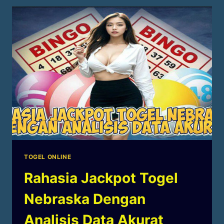
UNTUK
KEMENANGAN
BERUNTUN
TOGEL ONLINE
Rahasia Jackpot Togel
Nebraska Dengan
Analisis Data Akurat