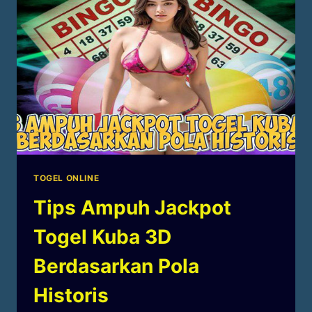
MAXWIN
TOGEL ONLINE
Tips Ampuh Jackpot
Togel Kuba 3D
Berdasarkan Pola
Historis