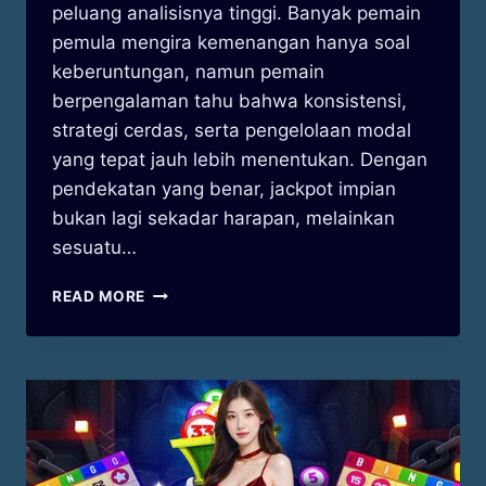
peluang analisisnya tinggi. Banyak pemain
pemula mengira kemenangan hanya soal
keberuntungan, namun pemain
berpengalaman tahu bahwa konsistensi,
strategi cerdas, serta pengelolaan modal
yang tepat jauh lebih menentukan. Dengan
pendekatan yang benar, jackpot impian
bukan lagi sekadar harapan, melainkan
sesuatu…
JALAN
READ MORE
CEPAT
MENUJU
JACKPOT
IMPIAN
DI
TOGEL
PANAMA