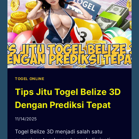
TIAP
PUTARAN
TOGEL ONLINE
Tips Jitu Togel Belize 3D
Dengan Prediksi Tepat
By
11/14/2025
Joseph
Togel Belize 3D menjadi salah satu