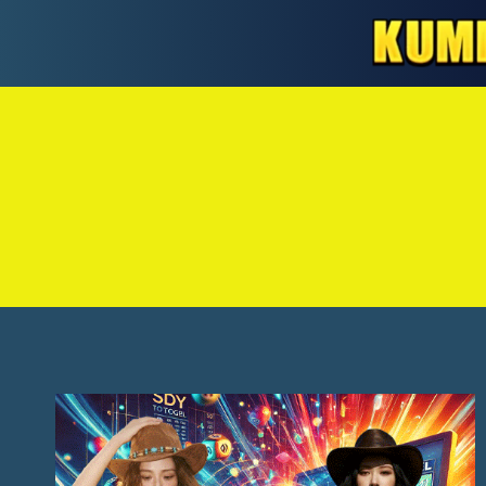
Skip
to
content