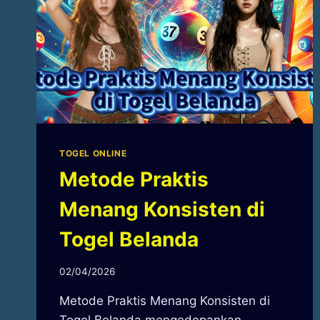
TOGEL ONLINE
Metode Praktis
Menang Konsisten di
Togel Belanda
By
02/04/2026
Jude
Metode Praktis Menang Konsisten di
Togel Belanda mengedepankan