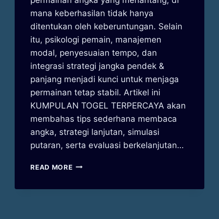
mana keberhasilan tidak hanya
ditentukan oleh keberuntungan. Selain
itu, psikologi pemain, manajemen
modal, penyesuaian tempo, dan
integrasi strategi jangka pendek &
panjang menjadi kunci untuk menjaga
permainan tetap stabil. Artikel ini
KUMPULAN TOGEL TERPERCAYA akan
membahas tips sederhana membaca
angka, strategi lanjutan, simulasi
putaran, serta evaluasi berkelanjutan…
TIPS
READ MORE
SEDERHANA
MEMBACA
ANGKA
DI
TOGEL