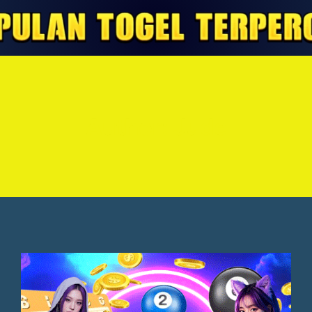
Author: Jude