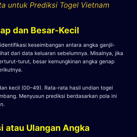
ta untuk Prediksi Togel Vietnam
nap dan Besar-Kecil
entifikasi keseimbangan antara angka ganjil-
rlihat dari data keluaran sebelumnya. Misalnya, jika
berturut-turut, besar kemungkinan angka genap
rikutnya.
n kecil (00–49). Rata-rata hasil undian togel
bang. Menyusun prediksi berdasarkan pola ini
n.
si atau Ulangan Angka