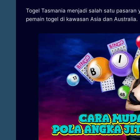
h
a
e
e
k
i
a
c
s
l
y
n
Togel Tasmania menjadi salah satu pasaran 
t
e
s
e
p
e
pemain togel di kawasan Asia dan Australia.
s
b
e
g
e
A
o
n
r
p
o
g
a
p
k
e
m
r