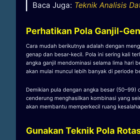
Baca Juga:
Teknik Analisis Da
Perhatikan Pola Ganjil-Ge
Cara mudah berikutnya adalah dengan mengid
genap dan besar-kecil. Pola ini sering kali te
angka ganjil mendominasi selama lima hari 
akan mulai muncul lebih banyak di periode be
Demikian pula dengan angka besar (50–99) da
cenderung menghasilkan kombinasi yang seim
akan membantu memperkecil ruang kesalaha
Gunakan Teknik Pola Rota