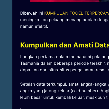
Dibawah ini
KUMPULAN TOGEL TERPERCAY
meningkatkan peluang menang adalah denga
namun efektif.
Kumpulkan dan Amati Data
Langkah pertama dalam memahami pola angka
Tasmania dalam beberapa periode terakhir, m
dapatkan dari situs-situs pengeluaran resmi a
Setelah data terkumpul, amati angka-angka y
angka yang jarang keluar (cold number). Ang
lebih besar untuk kembali keluar, meskipun 