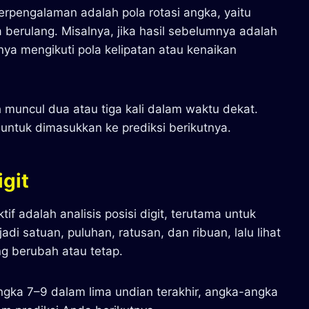
rpengalaman adalah pola rotasi angka, yaitu
 berulang. Misalnya, jika hasil sebelumnya adalah
ya mengikuti pola kelipatan atau kenaikan
h muncul dua atau tiga kali dalam waktu dekat.
 untuk dimasukkan ke prediksi berikutnya.
igit
if adalah analisis posisi digit, terutama untuk
i satuan, puluhan, ratusan, dan ribuan, lalu lihat
g berubah atau tetap.
 angka 7–9 dalam lima undian terakhir, angka-angka