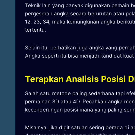
Teknik lain yang banyak digunakan pemain be
pergeseran angka secara berurutan atau pola
12, 23, 34, maka kemungkinan angka berikutn
tertentu.
Selain itu, perhatikan juga angka yang perna
Angka seperti itu bisa menjadi kandidat kuat
Terapkan Analisis Posisi D
Salah satu metode paling sederhana tapi efekt
permainan 3D atau 4D. Pecahkan angka menjad
kecenderungan posisi mana yang paling serin
Misalnya, jika digit satuan sering berada di