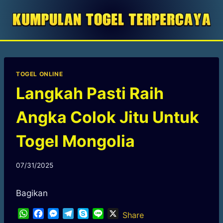
Skip
to
content
TOGEL ONLINE
Langkah Pasti Raih
Angka Colok Jitu Untuk
Togel Mongolia
By
07/31/2025
adminjc603
Bagikan
W
F
M
T
S
L
X
Share