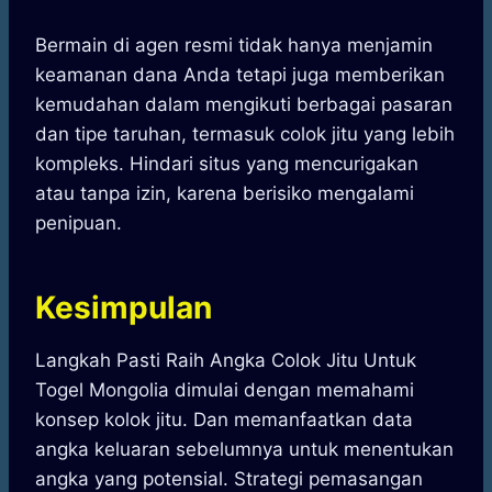
Bermain di agen resmi tidak hanya menjamin
keamanan dana Anda tetapi juga memberikan
kemudahan dalam mengikuti berbagai pasaran
dan tipe taruhan, termasuk colok jitu yang lebih
kompleks. Hindari situs yang mencurigakan
atau tanpa izin, karena berisiko mengalami
penipuan.
Kesimpulan
Langkah Pasti Raih Angka Colok Jitu Untuk
Togel Mongolia dimulai dengan memahami
konsep kolok jitu. Dan memanfaatkan data
angka keluaran sebelumnya untuk menentukan
angka yang potensial. Strategi pemasangan