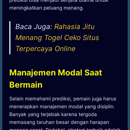
prediksi bisa menjadi senjata utama untuk
meningkatkan peluang menang.
Baca Juga:
Rahasia Jitu
Menang Togel Ceko Situs
Terpercaya Online
Manajemen Modal Saat
Bermain
Selain memahami prediksi, pemain juga harus
menerapkan manajemen modal yang disiplin.
Banyak yang terjebak karena tergoda
memasang taruhan besar dengan harapan