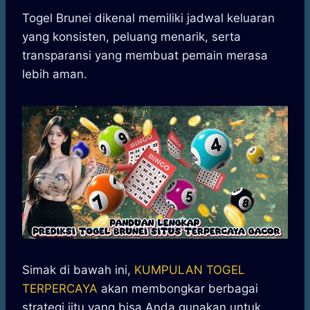
h
a
e
e
k
i
a
c
s
l
y
n
Togel Brunei dikenal memiliki jadwal keluaran
t
e
s
e
p
e
yang konsisten, peluang menarik, serta
s
b
e
g
e
transparansi yang membuat pemain merasa
A
o
n
r
lebih aman.
p
o
g
a
p
k
e
m
r
Simak di bawah ini,
KUMPULAN TOGEL
TERPERCAYA
akan membongkar berbagai
strategi jitu yang bisa Anda gunakan untuk