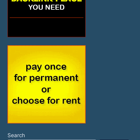
Search