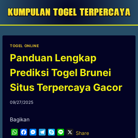
Skip
to
content
TOGEL ONLINE
Panduan Lengkap
Prediksi Togel Brunei
Situs Terpercaya Gacor
By
09/27/2025
adminjc603
Bagikan
W
F
M
T
S
L
X
Share