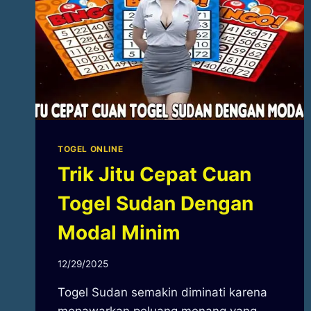
TOGEL ONLINE
Trik Jitu Cepat Cuan
Togel Sudan Dengan
Modal Minim
By
12/29/2025
Ellis
Togel Sudan semakin diminati karena
menawarkan peluang menang yang