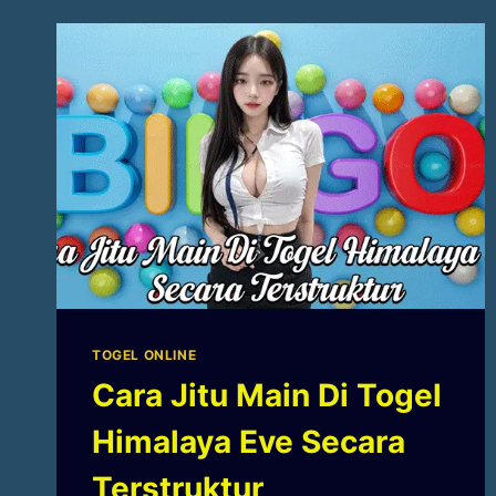
DENGAN
MODAL
MINIM
TOGEL ONLINE
Cara Jitu Main Di Togel
Himalaya Eve Secara
Terstruktur