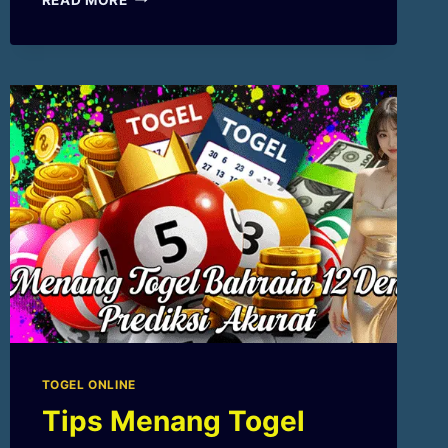
JITU
BERMAIN
TOGEL
ZANZIBAR
MOR
UNTUK
HASIL
STABIL
TOGEL ONLINE
Tips Menang Togel