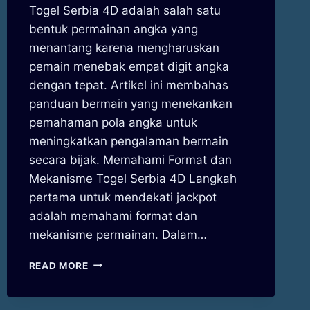
Togel Serbia 4D adalah salah satu
bentuk permainan angka yang
menantang karena mengharuskan
pemain menebak empat digit angka
dengan tepat. Artikel ini membahas
panduan bermain yang menekankan
pemahaman pola angka untuk
meningkatkan pengalaman bermain
secara bijak. Memahami Format dan
Mekanisme Togel Serbia 4D Langkah
pertama untuk mendekati jackpot
adalah memahami format dan
mekanisme permainan. Dalam…
PANDUAN
READ MORE
RAIH
JACKPOT
TOGEL