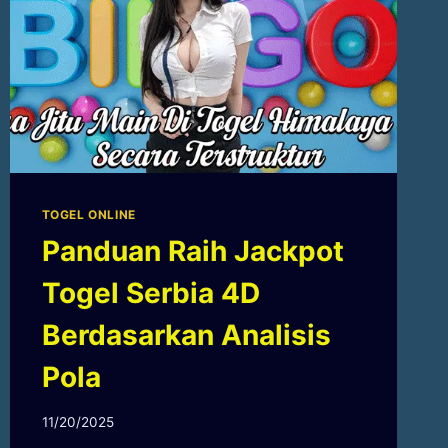
TOGEL ONLINE
Panduan Raih Jackpot
Togel Serbia 4D
Berdasarkan Analisis
Pola
By
11/20/2025
Ellis