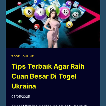
ONLINE
TOGEL ONLINE
Tips Terbaik Agar Raih
Cuan Besar Di Togel
Ukraina
By
03/05/2025
adminjc603