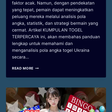
faktor acak. Namun, dengan pendekatan
yang tepat, pemain dapat meningkatkan
peluang mereka melalui analisis pola
angka, statistik, dan strategi bermain yang
cermat. Artikel KUMPULAN TOGEL
TERPERCAYA ini, akan membahas panduan
lengkap untuk memahami dan
menganalisis pola angka togel Ukraina
secara…
PANDUAN
READ MORE
LENGKAP
ANALISIS
POLA
ANGKA
TOGEL
UKRAINA