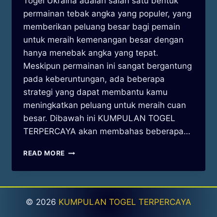
Togel Ukraina adalah salah satu bentuk
permainan tebak angka yang populer, yang
memberikan peluang besar bagi pemain
untuk meraih kemenangan besar dengan
hanya menebak angka yang tepat.
Meskipun permainan ini sangat bergantung
pada keberuntungan, ada beberapa
strategi yang dapat membantu kamu
meningkatkan peluang untuk meraih cuan
besar. Dibawah ini KUMPULAN TOGEL
TERPERCAYA akan membahas beberapa…
TIPS
READ MORE
TERBAIK
AGAR
RAIH
CUAN
© 2026
KUMPULAN TOGEL TERPERCAYA
BESAR
DI