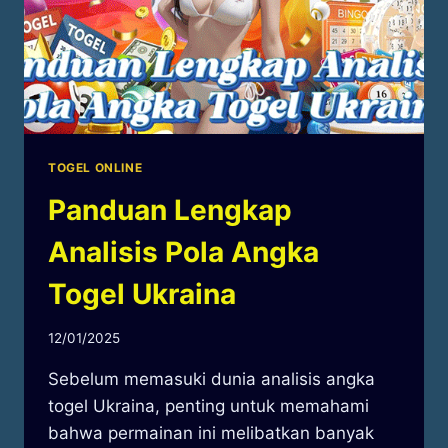
TOGEL ONLINE
Panduan Lengkap
Analisis Pola Angka
Togel Ukraina
By
12/01/2025
Toby
Sebelum memasuki dunia analisis angka
togel Ukraina, penting untuk memahami
bahwa permainan ini melibatkan banyak